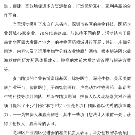
道，便捷、高效地促进多方资源整合，打造优势互补、互利共赢的合
作平台。
当天活动吸引了来自广东省内、深圳市各区的生物科技、医药企
业领域46家企业、78名代表参加。与以往不同的是，活动结合了目
前龙华区四大发展产业之一的生物医药领域进行开展，并进一步细分
阐述。内容涉及了运用生物学分解农业地膜与酒精、根本解决阿尔兹
海默症的研发药系体系建立、肿瘤的术前术后监管管理与解决方案
等。
参与路演的企业有博富瑞基因、锦好医疗、深伦生物、美禾美健
康产业平台、智影医疗、子询智能医疗、声光动力生物医药、菲诺客
生物科技等项目团队。尽管在路演期间，投资人以及现场嘉宾对路演
项目提出了不少“怀疑”和“担忧”，但是各项目团队都以优秀的演绎能
力，一一为投资人和嘉宾解惑，其中一些项目想法让人眼前一亮，获
得了创投人、嘉宾等的认可。
龙华区产业园区促进会的相关负责人表示，举办创投智享会项目