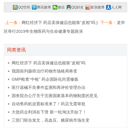
QQ空间
腾讯微博
微信
QQ好友
新浪微博
人人网
复制网址
一键分享
分享到：
·上一条：
网红经济下 药店卖保健品也能靠“皮相”吗
|
·下一条：
龙华
区举行2019年生物医药与生命健康专题路演
同类资讯
网红经济下 药店卖保健品也能靠“皮相”吗
我国前列腺癌治疗药物市场格局将变
GMP检查“中枪” 药企国际化尚需修炼
医疗器械不良事件监测和再评价管理办法
国务院办公厅关于完善国家基本药物制度的意见
自动售药机设置标准来了！药店无需审批
大批药企利润在下滑 新一轮淘汰开始了！
三部门联合发文，高血压、糖尿病市场生变